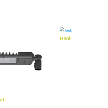
Hank
ad