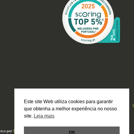
Este site Web utiliza cookies para garantir
que obtenha a melhor experiência no nosso
site.
Leia mais
nico por
Smartbit
OK