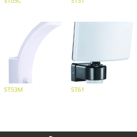
ST05C
ST31
ST53M
ST61