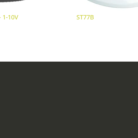
 1-10V
ST77B