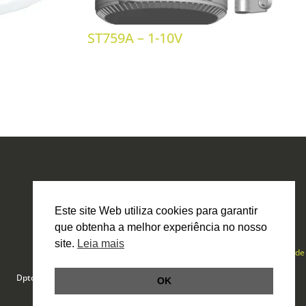
ST759A – 1-10V
Este site Web utiliza cookies para garantir
que obtenha a melhor experiência no nosso
site.
Leia mais
Política de Privacidade
Livro de Reclamações Online
Dpto. Técnico por
Smartbit
OK