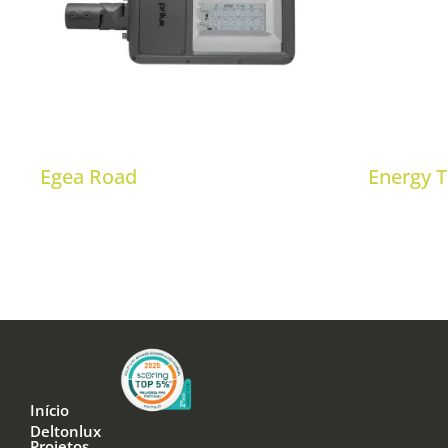
Egea Road
Energy 
Início
Deltonlux
Projetos