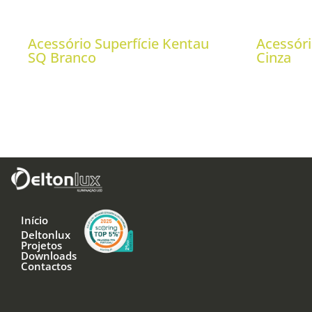
Acessório Superfície Kentau
Acessóri
SQ Branco
Cinza
Início
Deltonlux
Projetos
Downloads
Contactos