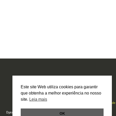
Este site Web utiliza cookies para garantir
que obtenha a melhor experiência no nosso
site.
Leia mais
Política de Privacidade
Livro de Reclamações Online
Dpto. Técnico por
Smartbit
OK