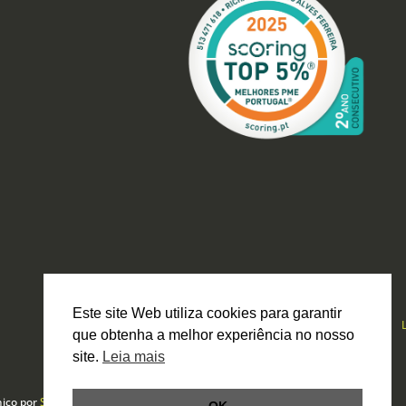
Este site Web utiliza cookies para garantir
que obtenha a melhor experiência no nosso
site.
Leia mais
nico por
Smartbit