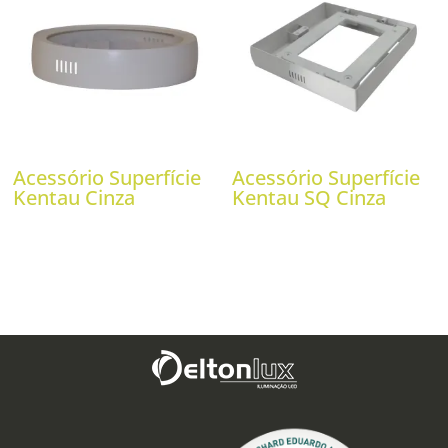
Acessório Superfície
Acessório Superfície
Kentau Cinza
Kentau SQ Cinza