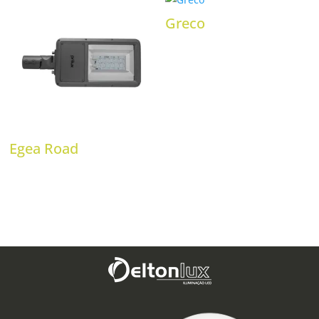
Greco
Egea Road