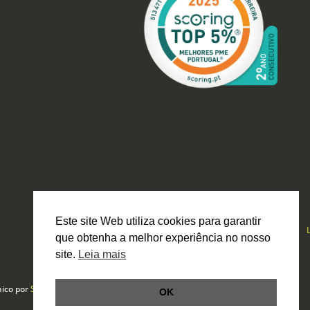
Este site Web utiliza cookies para garantir
que obtenha a melhor experiência no nosso
site.
Leia mais
nico por
Smartbit
OK