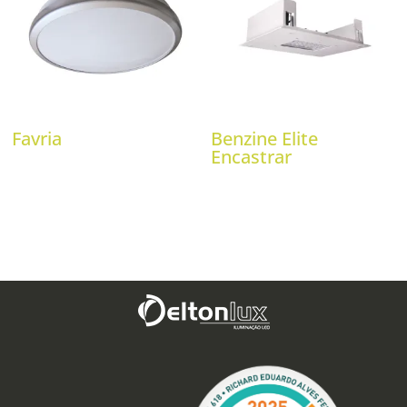
Favria
Benzine Elite
Encastrar