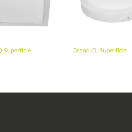
 Superfície
Breno CL Superfície