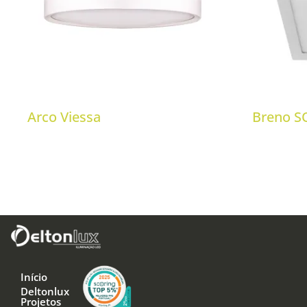
Arco Viessa
Breno SQ
Início
Deltonlux
Projetos