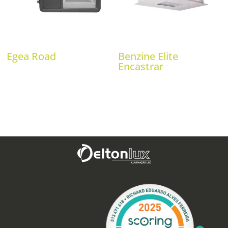
Egea Road
Benzine Elite
Encastrar