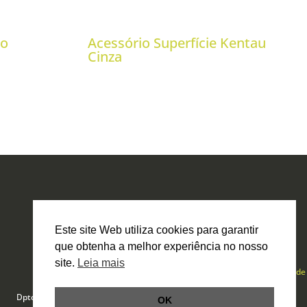
no
Acessório Superfície Kentau
Cinza
Este site Web utiliza cookies para garantir
que obtenha a melhor experiência no nosso
site.
Leia mais
Política de Privacidade
Livro de Reclamações Online
Dpto. Técnico por
Smartbit
OK