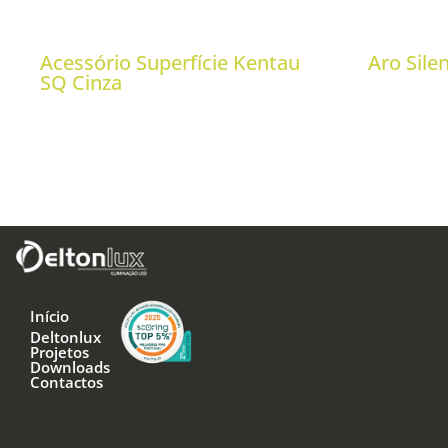
Acessório Superfície Kentau
Aro Sil
SQ Cinza
Início
Deltonlux
Projetos
Downloads
Contactos