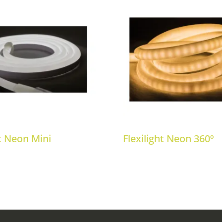
ht Neon Mini
Flexilight Neon 360º