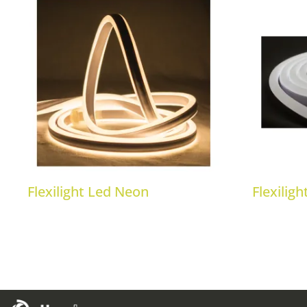
Flexilight Led Neon
Flexilig