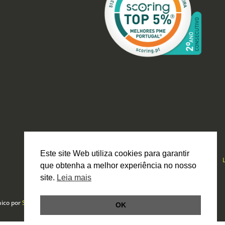
Este site Web utiliza cookies para garantir
que obtenha a melhor experiência no nosso
site.
Leia mais
nico por
Smartbit
OK