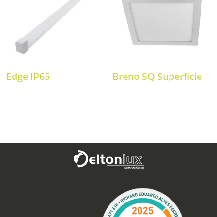
Edge IP65
Breno SQ Superfície