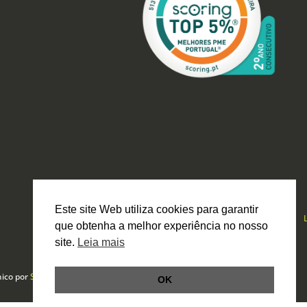
Este site Web utiliza cookies para garantir
que obtenha a melhor experiência no nosso
site.
Leia mais
nico por
Smartbit
OK