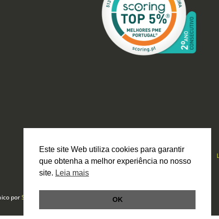
Este site Web utiliza cookies para garantir
que obtenha a melhor experiência no nosso
site.
Leia mais
nico por
Smartbit
OK