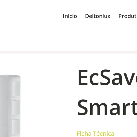
Início
Deltonlux
Produt
EcSav
Smar
Ficha Técnica