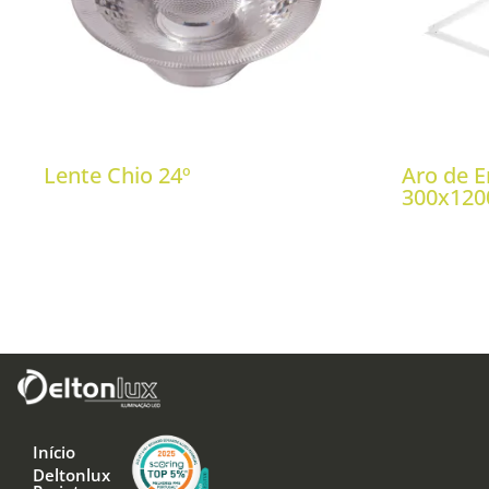
Lente Chio 24º
Aro de E
300x12
Início
Deltonlux