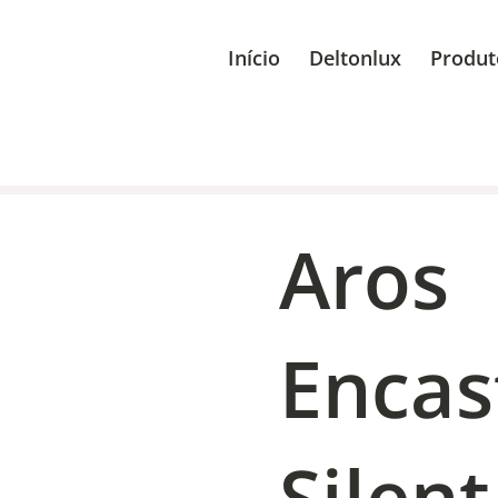
Início
Deltonlux
Produt
Aros
Encas
Silen