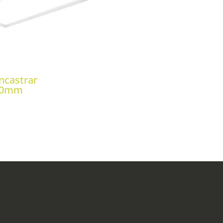
ncastrar
00mm