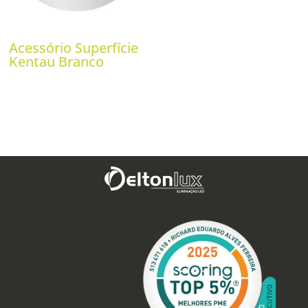
Acessório Superfície
Kentau Branco