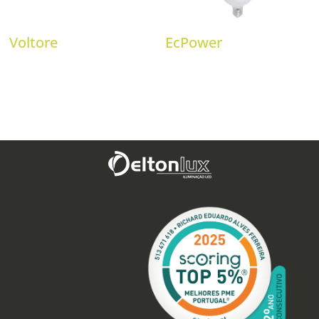
Voltore
EcPower