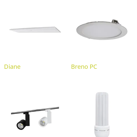
Diane
Breno PC