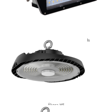
Hexagon Zenit 48/144 Leds
Ákora HE